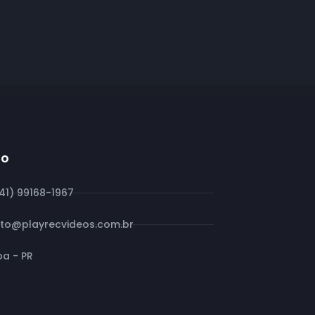
to
(41) 99168-1967
to@playrecvideos.com.br
ba - PR