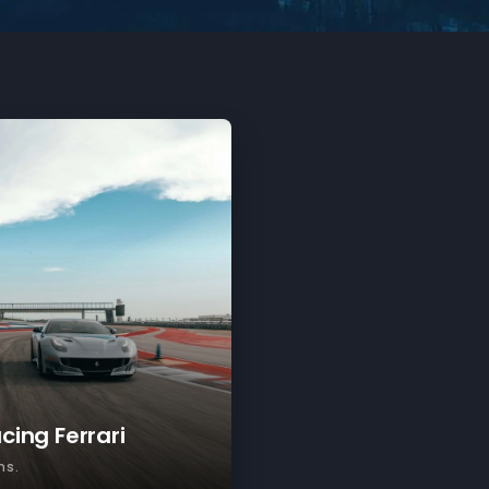
acing Ferrari
ns.