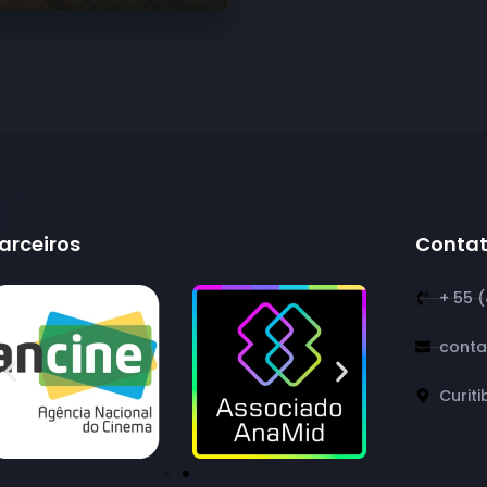
arceiros
Conta
+ 55 
conta
Curiti