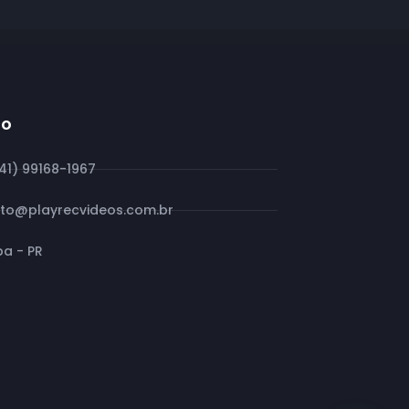
to
(41) 99168-1967
to@playrecvideos.com.br
ba - PR