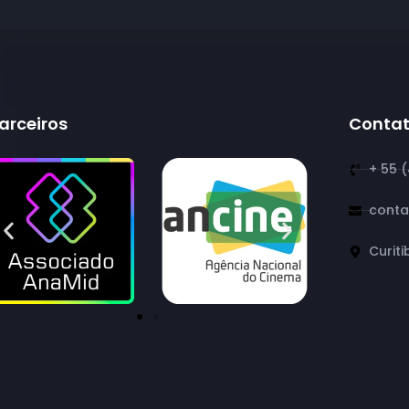
arceiros
Conta
+ 55 
conta
Curiti